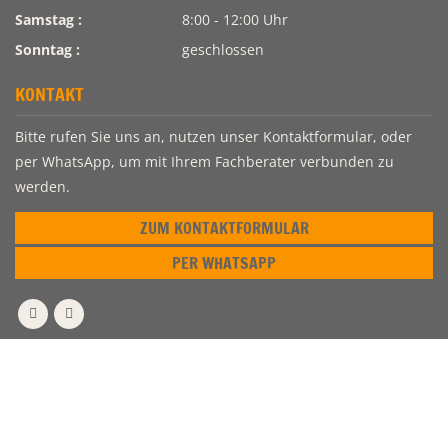
Samstag :
8:00 - 12:00 Uhr
Sonntag :
geschlossen
KONTAKT
Bitte rufen Sie uns an, nutzen unser Kontaktformular, oder
per WhatsApp, um mit Ihrem Fachberater verbunden zu
werden.
ZUM KONTAKTFORMULAR
PER WHATSAPP
Websupport by
H. Mende
- © 2026 Holz Leuteritz -
Datenschutz
|
Impressum
|