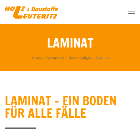
Togg
LAMINAT
Home
/
Sortiment
/
Bodenbeläge
/
Laminat
LAMINAT – EIN BODEN
FÜR ALLE FÄLLE