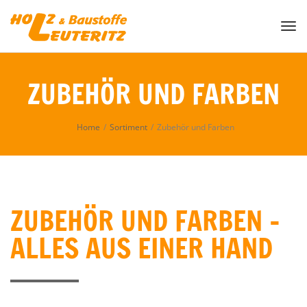
Togg
ZUBEHÖR UND FARBEN
Home
/
Sortiment
/
Zubehör und Farben
ZUBEHÖR UND FARBEN –
ALLES AUS EINER HAND