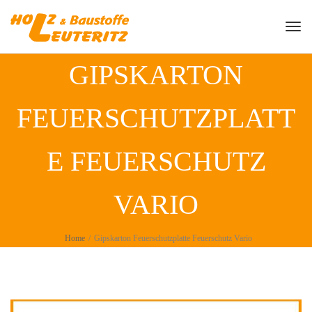
Togg
GIPSKARTON
FEUERSCHUTZPLATT
E FEUERSCHUTZ
VARIO
Home
/
Gipskarton Feuerschutzplatte Feuerschutz Vario