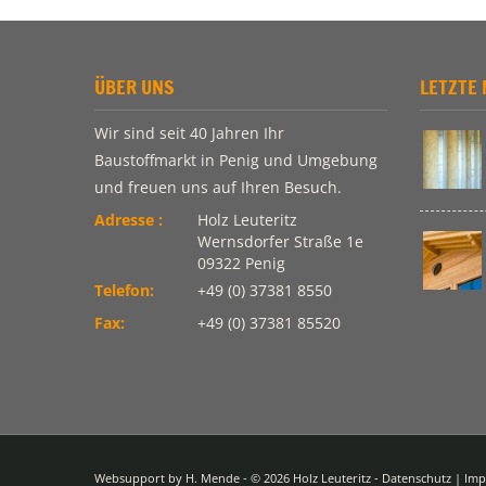
ÜBER UNS
LETZTE 
Wir sind seit 40 Jahren Ihr
Baustoffmarkt in Penig und Umgebung
und freuen uns auf Ihren Besuch.
Adresse :
Holz Leuteritz
Wernsdorfer Straße 1e
09322 Penig
Telefon:
+49 (0) 37381 8550
Fax:
+49 (0) 37381 85520
Websupport by
H. Mende
- © 2026 Holz Leuteritz -
Datenschutz
|
Imp