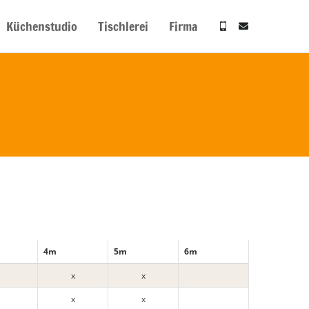
Küchenstudio
Tischlerei
Firma
4m
5m
6m
x
x
x
x