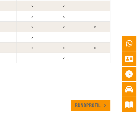
x
x
x
x
x
x
x
x
x
x
x
x
RUNDPROFIL