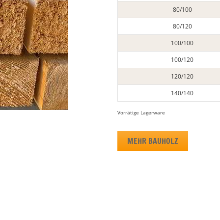
80/100
80/120
100/100
100/120
120/120
140/140
Vorrätige Lagerware
MEHR BAUHOLZ