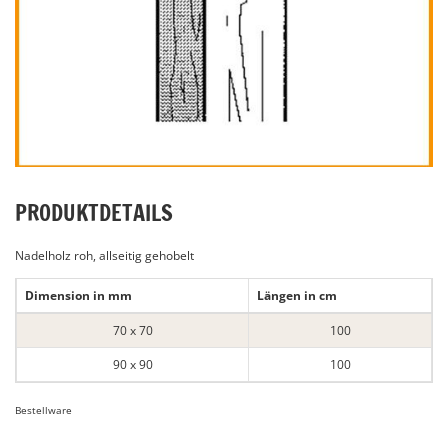
PRODUKTDETAILS
Nadelholz roh, allseitig gehobelt
Dimension in mm
Längen in cm
70 x 70
100
90 x 90
100
Bestellware