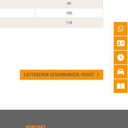
80
100
118
LATTENZAUN GESCHWUNGEN, FICHTE
KONTAKT