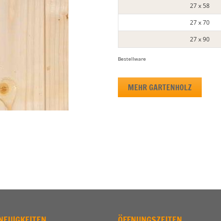
27 x 58
27 x 70
27 x 90
Bestellware
MEHR GARTENHOLZ
NEUIGKEITEN
ÖFFNUNGSZEITEN