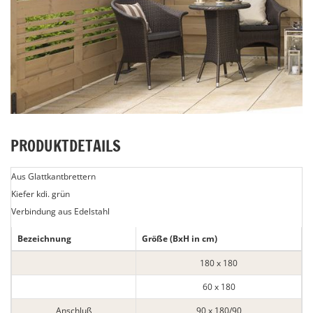
PRODUKTDETAILS
Aus Glattkantbrettern
Kiefer kdi. grün
Verbindung aus Edelstahl
Bezeichnung
Größe (BxH in cm)
180 x 180
60 x 180
Anschluß
90 x 180/90