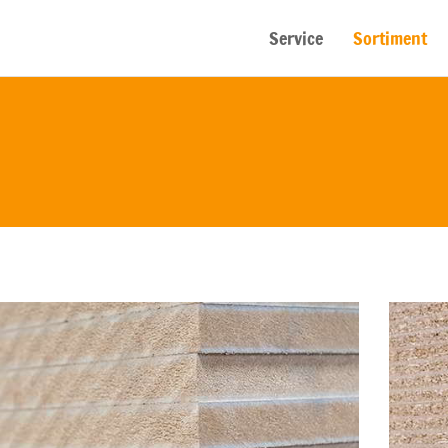
Service
Sortiment
MÖBELPLATTE
Maße in cm
Stärken in mm
280/207
19/22/28/38
Vorrätige Lagerware