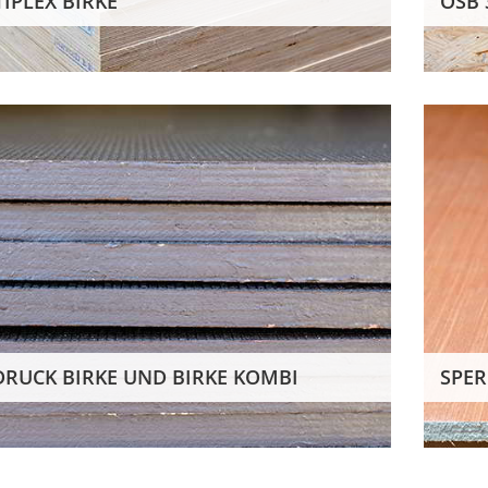
IPLEX BIRKE
OSB 
SPERRHOLZ
Maße in cm
Stärken in mm
244/122
4/5/6/8/10/12
Vorrätige Lagerware
DRUCK BIRKE UND BIRKE KOMBI
SPE