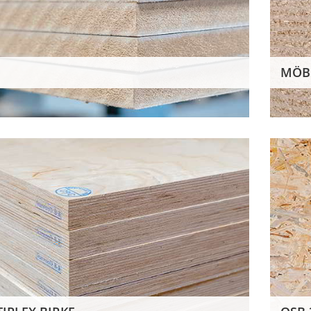
MÖB
OSB 3
Maße in cm
Stärken in mm
250/62,5
12/15/18/22/25/30
Vorrätige Lagerware