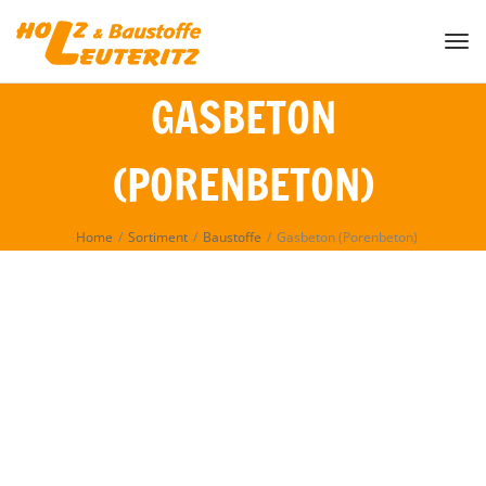
Togg
GASBETON
(PORENBETON)
Home
/
Sortiment
/
Baustoffe
/
Gasbeton (Porenbeton)