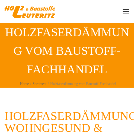
Togg
HOLZFASERDÄMMUN
G VOM BAUSTOFF-
FACHHANDEL
Home
/
Sortiment
/
Holzfaserdämmung vom Baustoff-Fachhandel
HOLZFASERDÄMMUNG
WOHNGESUND &