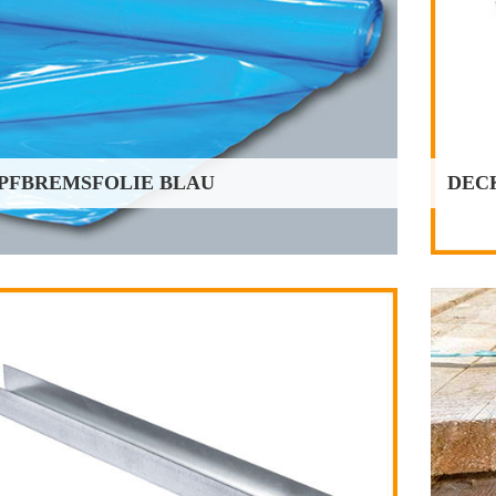
Dimension in mm
Längen in mm
60x27x0,6
2600
60x27x0,6
3100
60x27x0,6
4000
orrätige Lagerware
PFBREMSFOLIE BLAU
DEC
DIELEN/PFOSTEN
Maße in mm
4m
5m
40/160
x
x
40/200
x
x
40/250
x
x
50/160
x
x
50/200
x
x