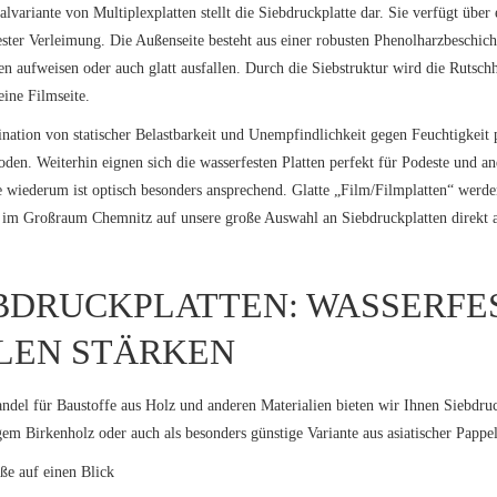
alvariante von Multiplexplatten stellt die Siebdruckplatte dar. Sie verfügt übe
ster Verleimung. Die Außenseite besteht aus einer robusten Phenolharzbeschic
en aufweisen oder auch glatt ausfallen. Durch die Siebstruktur wird die Rutsc
eine Filmseite.
ation von statischer Belastbarkeit und Unempfindlichkeit gegen Feuchtigkei
den. Weiterhin eignen sich die wasserfesten Platten perfekt für Podeste und an
te wiederum ist optisch besonders ansprechend. Glatte „Film/Filmplatten“ wer
 im Großraum Chemnitz auf unsere große Auswahl an Siebdruckplatten direkt 
BDRUCKPLATTEN: WASSERFES
LEN STÄRKEN
ndel für Baustoffe aus Holz und anderen Materialien bieten wir Ihnen Siebdruck
em Birkenholz oder auch als besonders günstige Variante aus asiatischer Pappel
e auf einen Blick