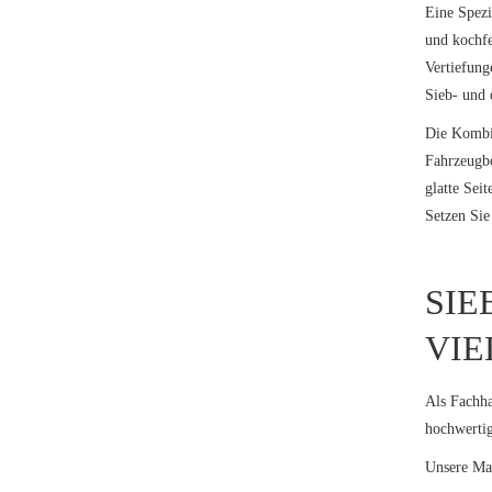
Eine Spezi
und kochfe
Vertiefung
Sieb- und 
Die Kombin
Fahrzeugbo
glatte Sei
Setzen Sie
SIE
VIE
Als Fachha
hochwertig
Unsere Maß