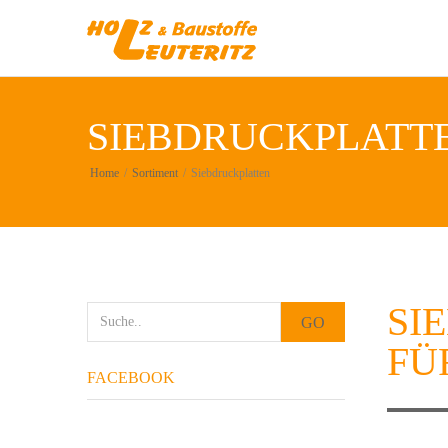
SIEBDRUCKPLATT
Home
/
Sortiment
/
Siebdruckplatten
SI
GO
FÜ
FACEBOOK