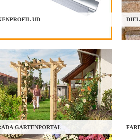
50/250
x
x
orrätige Lagerware
KENPROFIL UD
DIE
FARBEN
Es stehen verschiedene Farben zur Auswahl. Kommen Sie in
nseres Ladengeschäft und überzeugen Sie sich von unserer
Auswahl.
orrätige Lagerware
RADA GARTENPORTAL
FAR