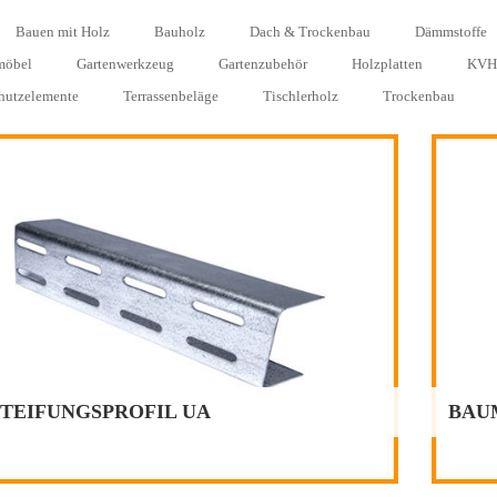
Bauen mit Holz
Bauholz
Dach & Trockenbau
Dämmstoffe
möbel
Gartenwerkzeug
Gartenzubehör
Holzplatten
KVH
chutzelemente
Terrassenbeläge
Tischlerholz
Trockenbau
BAUMPFÄHLE, KIEFER
iefer kdi grün, gleichmäßig rund gefräst, 1-seitig gespitzt
Durchmesser in cm
Längen in cm
4,6
150
4,6
200
6
200
6
250
8
200
8
250
TEIFUNGSPROFIL UA
BAU
orrätige Lagerware