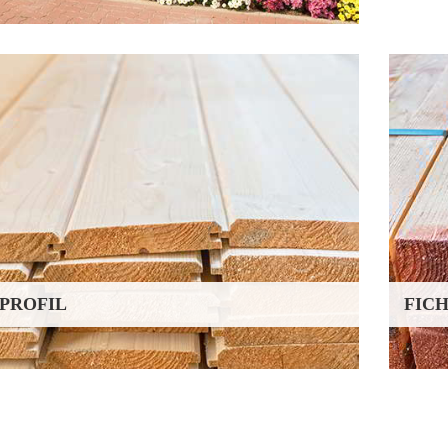
FICHTE LATTEN – IMPRÄGNIERT
Maße in mm
3m
4m
5m
24/48
x
x
x
28/48
x
x
x
32/52
x
x
x
38/58
x
x
x
42/62
x
x
x
orrätige Lagerware
PROFIL
FICH
FICHTE ZAUNLATTEN GERUNDET