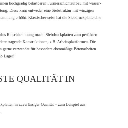
r einen hochgradig belastbaren Furnierschichtaufbau mit wasser-
htung. Diese kann entweder eine Siebstruktur mit winzigen
hhemmung erhöht. Klassischerweise hat die Siebdruckplatte eine
t plus Rutschhemmung macht Siebdruckplatten zum perfekten
dere tragende Konstruktionen, z.B. Arbeitsplattformen. Die
den gerne verwendet für besonders ebenmäßige Betonarbeiten.
ab Lager!
TE QUALITÄT IN
platten in zuverlässiger Qualität – zum Beispiel aus
.