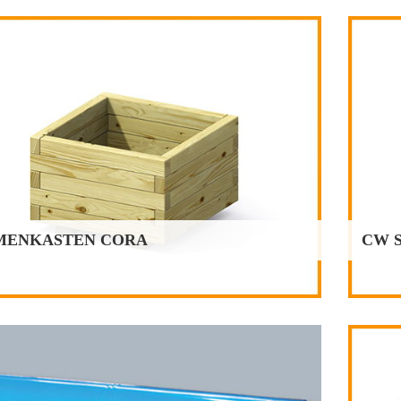
CW STÄNDERPROFIL
für die Montage von Metallständerwänden
Dimension in mm
2600
2750
3000
50x50x0,6
x
x
x
75x50x0,6
x
x
x
100x50x0,6
x
x
x
orrätige Lagerware
MENKASTEN CORA
CW 
DECKENPROFIL CD
für Grund- und Traglattung