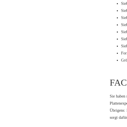
Sie
Sie
Sie
Sie
Sie
Sie
Sie
For
Grö
FAC
Sie haben 
Plattenexp
Übrigens: 
sorgt dafü