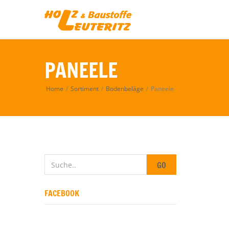
PANEELE
Home
/
Sortiment
/
Bodenbeläge
/
Paneele
GO
FACEBOOK